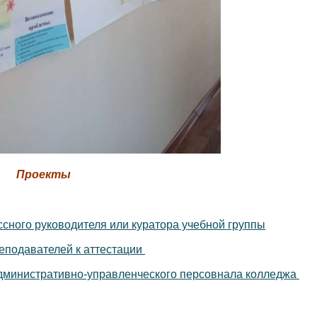
Проекты
сного руководителя или куратора учебной группы
еподавателей к аттестации
министративно-управленческого персовнала колледжа