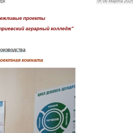
едж
06 Марта 2025
режливые проекты
риевский аграрный колледж"
роизводства
оектная комната