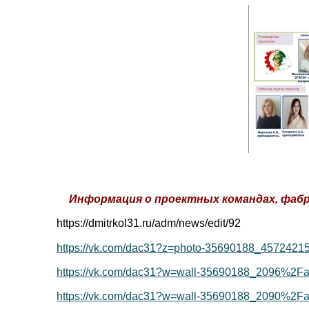
Информация о проектных командах, фабр
https://dmitrkol31.ru/adm/news/edit/92
https://vk.com/dac31?z=photo-35690188_4572421
https://vk.com/dac31?w=wall-35690188_2096%2Fa
https://vk.com/dac31?w=wall-35690188_2090%2Fa